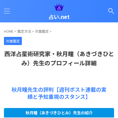
占い.net
HOME
>
鑑定方法
>
対面鑑定
>
対面鑑定
西洋占星術研究家・秋月瞳（あきづきひと
み）先生のプロフィール詳細
秋月瞳先生の評判【週刊ポスト連載の実
績と予知重視のスタンス】
秋月瞳（あきづきひとみ）先生の紹介