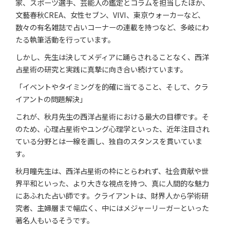
家、スポーツ選手、芸能人の鑑定とコラムを担当したほか、
文藝春秋CREA、女性セブン、VIVI、東京ウォーカーなど、
数々の有名雑誌で占いコーナーの連載を持つなど、多岐にわ
たる執筆活動を行っています。
しかし、先生は決してメディアに踊らされることなく、西洋
占星術の研究と実践に真摯に向き合い続けています。
「イベントやタイミングを的確に当てること、そして、クラ
イアントの問題解決」
これが、秋月先生の西洋占星術における最大の目標です。そ
のため、心理占星術やユング心理学といった、近年注目され
ている分野とは一線を画し、独自のスタンスを貫いていま
す。
秋月瞳先生は、西洋占星術の枠にとらわれず、社会貢献や世
界平和といった、より大きな視点を持つ、真に人間的な魅力
にあふれた占い師です。クライアントは、財界人から学術研
究者、主婦層まで幅広く、中にはメジャーリーガーといった
著名人もいるそうです。