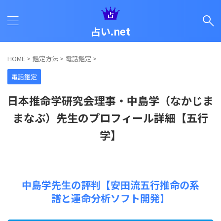
占い.net
HOME
>
鑑定方法
>
電話鑑定
>
電話鑑定
日本推命学研究会理事・中島学（なかじま
まなぶ）先生のプロフィール詳細【五行
学】
中島学先生の評判【安田流五行推命の系
譜と運命分析ソフト開発】