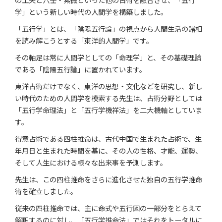
学」という新しい時代の人間学を構築しました。
「五行学」とは、「陰陽五行論」の視点から人間生活の諸相
を読み解こうとする「東洋的人間学」です。
その軸足は常に人間学としての「命理学」と、その基礎理論
である「陰陽五行論」に置かれています。
東洋占術だけでなく、東洋の思想・文化などを研究し、新し
い時代のための人間学を模索する先生は、占術分野としては
「五行学命理法」と「五行学機祥法」を二大機軸としていま
す。
得意占術である四柱推命は、古代中国で生まれた占術で、生
年月日と生まれた時間を基に、その人の性格、才能、運勢、
そして人生における様々な出来事を予測します。
先生は、この四柱推命をさらに進化させた独自の五行学推命
術を確立しました。
従来の四柱推命では、主に命式や五行図の一部分をとらえて
解釈するのに対し、「五行学推命法」ではそれをトータルに