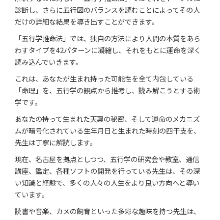
診断し、さらに五行図のバランスを読むことによってその人
だけの詳細な結果を導き出すことができます。
「五行学推命法」では、独自の方法により人間の本質をあら
わすタイプを42パターンに凝縮し、それをもとに運命を深く
読み込んでいきます。
これは、あなたが生まれ持った可能性を全て内包している
「命理」を、五行学の観点から推考し、読み解こうとする術
学です。
あなたの持って生まれた天稟の秘密、そして運命のメカニズ
ムが暗号化されている生年月日と生まれた時刻の四干支を、
先生は丁寧に解読します。
現在、名古屋を拠点としつつ、五行学の研究会や教室、通信
講座、鑑定、各種ソフトの開発を行っている先生は、その深
い知識と経験で、多くの人々の人生をより良い方向へと導い
ています。
読書や音楽、カメの飼育といった多彩な趣味を持つ先生は、