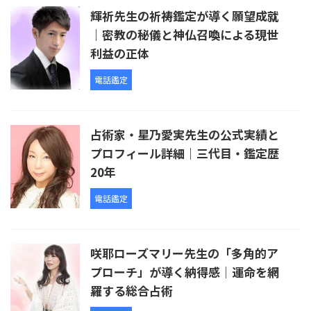
輝祈先生の祈祷鑑定が導く願望成就
｜密教の秘儀と神仏召喚による現世
利益の正体
電話鑑定
占術家・星乃愛実先生の公式実績と
プロフィール詳細｜三代目・鑑定歴
20年
電話鑑定
咲耶ローズマリー先生の「多角的ア
プローチ」が導く納得感｜運命を網
羅する総合占術