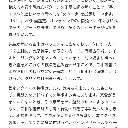
抱える本音や隠れたパターンを丁寧に読み解くことで、望む
未来へと進むための具体的な“次の一歩”を提示しています。
LINE占いや対面鑑定、オンラインでの相談など、様々な形式
でそのサポートを提供しており、多くのリピーターが信頼を
寄せています。
先生が用いる占術はバラエティに富んでおり、タロットカー
ドを主軸に、九星気学、オラクルカード、宿曜占星術、レイ
キヒーリングなどをマスターしています。幼い頃より培って
きた霊感とこれらの技法を組み合わせることで、ご相談者お
よびお相手の現状を深く紐解き、どう行動すれば理想に近づ
けるか、クリアな打開策を導き出します。
鑑定スタイルの特徴は、ただ“気持ちを楽にする”に留まら
ず、実践的なアドバイスを重視する点にあります。恋愛がう
まくいかないとき、その原因を単に運勢のせいにするのでは
なく、ご相談者自身の思考・行動・癖を丁寧に見つめ直しま
す。相談を通じて、ご自身が果たすべき役割や、変えるべき
習慣、そして新たに身に付けるべきマインドセットまでを一