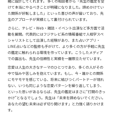
緒に設計してくれます。 多くの相談者から「先生の鑑定を受
けて本当にやるべきことが明確になりました。諦めかけてい
た関係が好転しました」といった喜びの声が届いており、先
生のアプローチが実績として裏付けられています。
さらに、テレビ・Web・雑誌・イベント出演など多方面で活
動を展開。代表的にはフジテレビ系の情報番組で人相学スペ
シャリストとして出演した経験があり、また占いアプリ・
LINE占いなどの監修も手がけて、より多くの方が手軽に先生
の鑑定に触れられる環境を作っています。こうしたメディア
での露出も、先生の信頼性と実績を一層際立たせています。
恋愛は人生の大きなテーマのひとつであり、多くの人がその
中で悩みや苦しみを抱えています。もし、今・誰かとの関係
にモヤモヤを感じている、将来に結びつくパートナーが現れ
ない、いつも同じような恋愛パターンを繰り返してしまう、
といった思いがあるならば、先生の鑑定はまさに“打開のきっ
かけ”となるでしょう。先生は「未来を諦めないでください。
あなたの望む未来は必ず切り開けます」と力強く語りかけま
す。