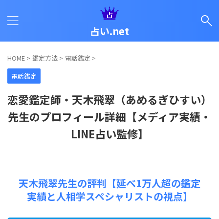
占い.net
HOME
>
鑑定方法
>
電話鑑定
>
電話鑑定
恋愛鑑定師・天木飛翠（あめるぎひすい）
先生のプロフィール詳細【メディア実績・
LINE占い監修】
天木飛翠先生の評判【延べ1万人超の鑑定
実績と人相学スペシャリストの視点】