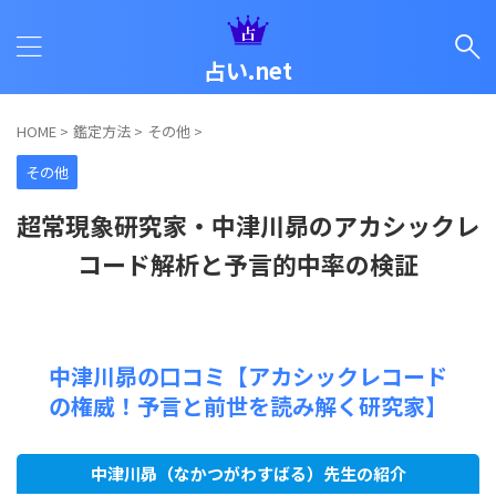
占い.net
HOME
>
鑑定方法
>
その他
>
その他
超常現象研究家・中津川昴のアカシックレ
コード解析と予言的中率の検証
中津川昴の口コミ【アカシックレコード
の権威！予言と前世を読み解く研究家】
中津川昴（なかつがわすばる）先生の紹介