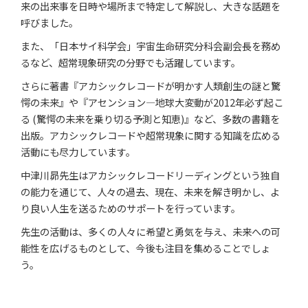
来の出来事を日時や場所まで特定して解説し、大きな話題を
呼びました。
また、「日本サイ科学会」宇宙生命研究分科会副会長を務め
るなど、超常現象研究の分野でも活躍しています。
さらに著書『アカシックレコードが明かす人類創生の謎と驚
愕の未来』や『アセンション―地球大変動が2012年必ず起こ
る (驚愕の未来を乗り切る予測と知恵)』など、多数の書籍を
出版。アカシックレコードや超常現象に関する知識を広める
活動にも尽力しています。
中津川昴先生はアカシックレコードリーディングという独自
の能力を通じて、人々の過去、現在、未来を解き明かし、よ
り良い人生を送るためのサポートを行っています。
先生の活動は、多くの人々に希望と勇気を与え、未来への可
能性を広げるものとして、今後も注目を集めることでしょ
う。