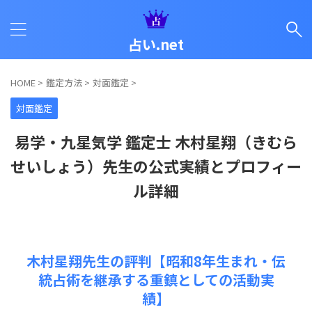
占い.net
HOME
>
鑑定方法
>
対面鑑定
>
対面鑑定
易学・九星気学 鑑定士 木村星翔（きむら
せいしょう）先生の公式実績とプロフィー
ル詳細
木村星翔先生の評判【昭和8年生まれ・伝
統占術を継承する重鎮としての活動実
績】