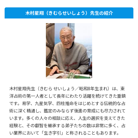
木村星翔（きむらせいしょう）先生の紹介
木村星翔先生（きむら せいしょう／昭和8年生まれ）は、東
洋占術の第一人者として長年にわたり活躍を続けてきた重鎮
です。易学、九星気学、四柱推命をはじめとする伝統的な占
術に深く精通し、鑑定のみならず後進の育成にも尽力されて
います。多くの人々の相談に応え、人生の選択を支えてきた
経験と、その叡智を継承する弟子たちの数は非常に多く、占
い業界において「生き字引」と称されることもあります。