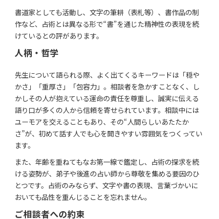
書道家としても活動し、文字の筆耕（表札等）、書作品の制
作など、占術とは異なる形で“書”を通じた精神性の表現を続
けているとの評があります。
人柄・哲学
先生について語られる際、よく出てくるキーワードは「穏や
かさ」「重厚さ」「包容力」。相談者を急かすことなく、し
かしその人が抱えている運命の責任を尊重し、誠実に伝える
語り口が多くの人から信頼を寄せられています。相談中には
ユーモアを交えることもあり、その“人間らしいあたたか
さ”が、初めて話す人でも心を開きやすい雰囲気をつくってい
ます。
また、年齢を重ねてもなお第一線で鑑定し、占術の探求を続
ける姿勢が、弟子や後進の占い師から尊敬を集める要因のひ
とつです。占術のみならず、文字や書の表現、言葉づかいに
おいても品性を重んじることを忘れません。
ご相談者への約束