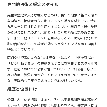
専門的占術と鑑定スタイル
先生の鑑定の大きな柱となるのは、長年の研鑽に基づく確か
な理論と、相談者の心の動きにも寄り添う直感力です。特に
九星気学と四柱推命を併用することで、生年月日・出生時間
から見える運気の流れ（宿命・運命）を精緻に読み解きま
す。また、易（イーチン）を用いることで、状況の変化や時
期の吉凶を占い、相談者が動くべきタイミングを示す助言も
得意としています。
医師や法律家のような“未来予測”ではなく、「何を選ぶか」
「どう行動するか」の道筋を示すことを重視するスタイルで
す。鑑定においては必ずと言っていいほど、相談者自身が自
身の内面・資質に気づき、それを日々の選択に生かせるよう
な、実践的な言葉を伝えることを心がけています。
経歴と位置付け
公開されている情報によると、先生は高島易断所総本部など
といった伝統派の占術機関にも関わりを持ち、鑑定歴・指導