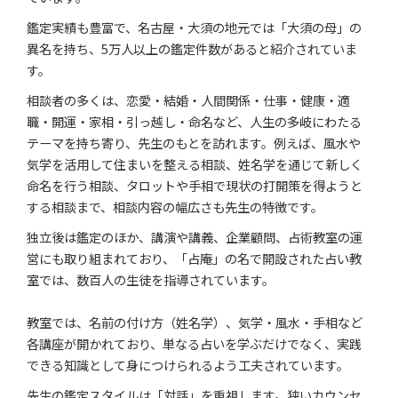
鑑定実績も豊富で、名古屋・大須の地元では「大須の母」の
異名を持ち、5万人以上の鑑定件数があると紹介されていま
す。
相談者の多くは、恋愛・結婚・人間関係・仕事・健康・適
職・開運・家相・引っ越し・命名など、人生の多岐にわたる
テーマを持ち寄り、先生のもとを訪れます。例えば、風水や
気学を活用して住まいを整える相談、姓名学を通じて新しく
命名を行う相談、タロットや手相で現状の打開策を得ようと
する相談まで、相談内容の幅広さも先生の特徴です。
独立後は鑑定のほか、講演や講義、企業顧問、占術教室の運
営にも取り組まれており、「占庵」の名で開設された占い教
室では、数百人の生徒を指導されています。
教室では、名前の付け方（姓名学）、気学・風水・手相など
各講座が開かれており、単なる占いを学ぶだけでなく、実践
できる知識として身につけられるよう工夫されています。
先生の鑑定スタイルは「対話」を重視します。狭いカウンセ