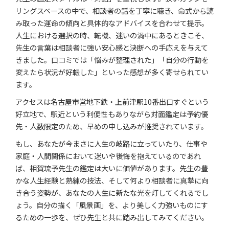
リングスペースの中で、相談者の話を丁寧に聴き、命式から読
み取った運命の傾向と具体的なアドバイスを合わせて提示。
人生における選択の時、転機、迷いの渦中にあるときこそ、
先生の言葉は相談者に強い安心感と決断への手応えを与えて
きました。口コミでは「悩みが整理された」「自分の行動を
変えたら状況が好転した」といった感想が多く寄せられてい
ます。
アクセスは名古屋市営地下鉄・上前津駅10番出口すぐという
好立地で、駅近という利便性もありながら対面鑑定は予約優
先・人数限定のため、早めの申し込みが推奨されています。
もし、あなたが今まさに人生の岐路に立っていたり、仕事や
家庭・人間関係において迷いや後悔を抱えているのであれ
ば、相賀琉予先生の鑑定は大いに価値があります。先生の豊
かな人生経験と熟練の技法、そして何より相談者に真摯に向
き合う姿勢が、あなたの人生に新たな光を灯してくれるでし
ょう。自分の描く「風景画」を、より美しく力強いものにす
るための一歩を、ぜひ先生と共に踏み出してみてください。