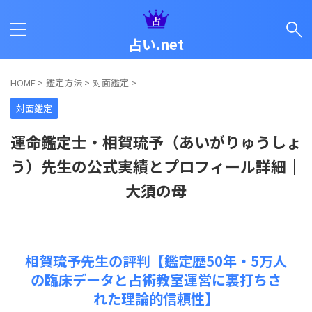
占い.net
HOME
>
鑑定方法
>
対面鑑定
>
対面鑑定
運命鑑定士・相賀琉予（あいがりゅうしょ
う）先生の公式実績とプロフィール詳細｜
大須の母
相賀琉予先生の評判【鑑定歴50年・5万人
の臨床データと占術教室運営に裏打ちさ
れた理論的信頼性】