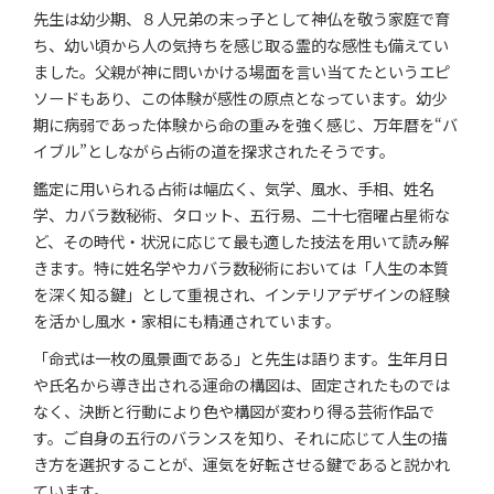
先生は幼少期、８人兄弟の末っ子として神仏を敬う家庭で育
ち、幼い頃から人の気持ちを感じ取る霊的な感性も備えてい
ました。父親が神に問いかける場面を言い当てたというエピ
ソードもあり、この体験が感性の原点となっています。幼少
期に病弱であった体験から命の重みを強く感じ、万年暦を“バ
イブル”としながら占術の道を探求されたそうです。
鑑定に用いられる占術は幅広く、気学、風水、手相、姓名
学、カバラ数秘術、タロット、五行易、二十七宿曜占星術な
ど、その時代・状況に応じて最も適した技法を用いて読み解
きます。特に姓名学やカバラ数秘術においては「人生の本質
を深く知る鍵」として重視され、インテリアデザインの経験
を活かし風水・家相にも精通されています。
「命式は一枚の風景画である」と先生は語ります。生年月日
や氏名から導き出される運命の構図は、固定されたものでは
なく、決断と行動により色や構図が変わり得る芸術作品で
す。ご自身の五行のバランスを知り、それに応じて人生の描
き方を選択することが、運気を好転させる鍵であると説かれ
ています。