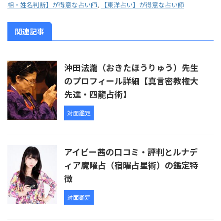
相・姓名判断】が得意な占い師
,
【東洋占い】が得意な占い師
関連記事
沖田法瀧（おきたほうりゅう）先生
のプロフィール詳細【真言密教権大
先達・四龍占術】
対面鑑定
アイビー茜の口コミ・評判とルナデ
ィア魔曜占（宿曜占星術）の鑑定特
徴
対面鑑定