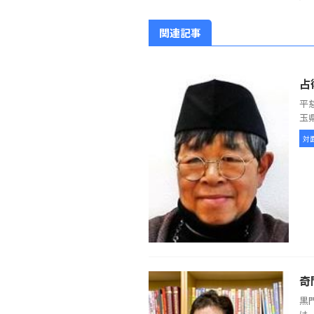
関連記事
占
平
玉
対
奇
黒