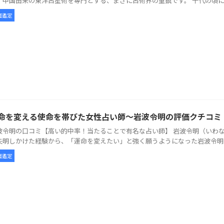
、中国由来の東洋占星術を専門とする、まさに占術界の重鎮です。 十代の頃に中国
面鑑定
命を変える使命を帯びた女性占い師～岩波令明の評価クチコミ
波令明の口コミ【高い的中率！当たることで有名な占い師】 岩波令明（いわな
失明しかけた経験から、「運命を変えたい」と強く願うようになった岩波令明先生。
面鑑定