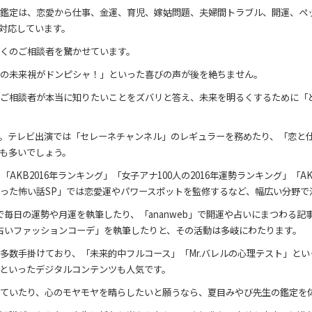
鑑定は、恋愛から仕事、金運、育児、嫁姑問題、夫婦間トラブル、開運、ペ
対応しています。
くのご相談者を驚かせています。
の未来視がドンピシャ！」といった喜びの声が後を絶ちません。
ご相談者が本当に知りたいことをズバリと答え、未来を明るくするために「
。テレビ出演では「セレーネチャンネル」のレギュラーを務めたり、「恋と
も多いでしょう。
AKB2016年ランキング」「女子アナ100人の2016年運勢ランキング」「A
った怖い話SP」では恋愛運やパワースポットを監修するなど、幅広い分野で
 +」で毎日の運勢や月運を執筆したり、「ananweb」で開運や占いにまつわる記
ト占いファッションコーデ」を執筆したりと、その活動は多岐にわたります。
多数手掛けており、「未来的中フルコース」「Mr.バレルの心理テスト」といっ
といったデジタルコンテンツも人気です。
ていたり、心のモヤモヤを晴らしたいと願うなら、夏目みやび先生の鑑定を