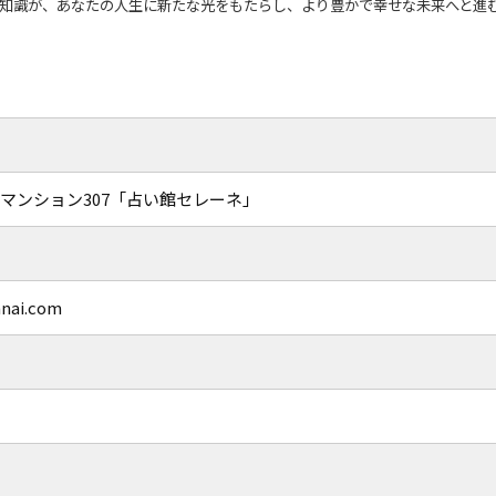
知識が、あなたの人生に新たな光をもたらし、より豊かで幸せな未来へと進
袋マンション307「占い館セレーネ」
nai.com