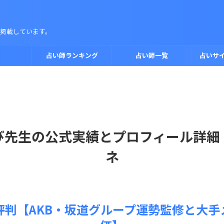
掲載しています。
占い師ランキング
占い師一覧
占いサ
び先生の公式実績とプロフィール詳細
ネ
評判【AKB・坂道グループ運勢監修と大手