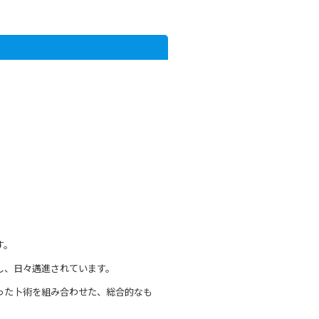
す。
し、日々邁進されています。
った卜術を組み合わせた、総合的なも