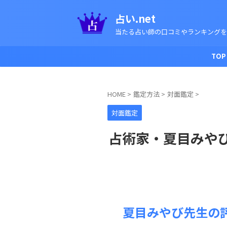
占い.net
当たる占い師の口コミやランキングを
TOP
HOME
>
鑑定方法
>
対面鑑定
>
対面鑑定
占術家・夏目みや
夏目みやび先生の