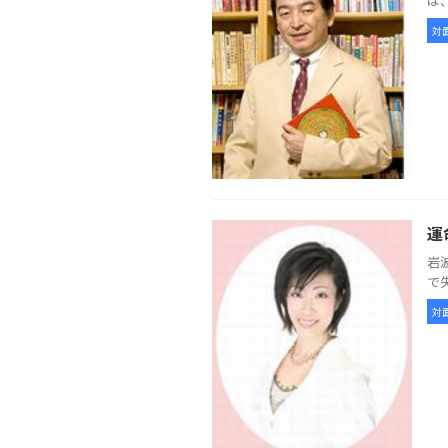
は
対
運
岩
で
対