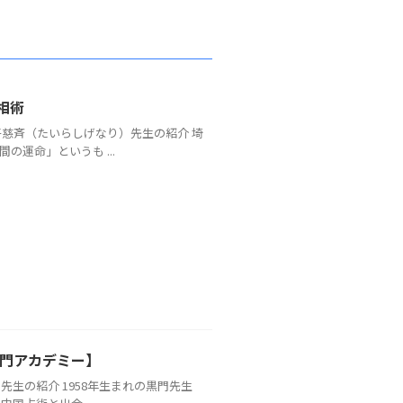
相術
慈斉（たいらしげなり）先生の紹介 埼
運命」というも ...
黒門アカデミー】
生の紹介 1958年生まれの黒門先生