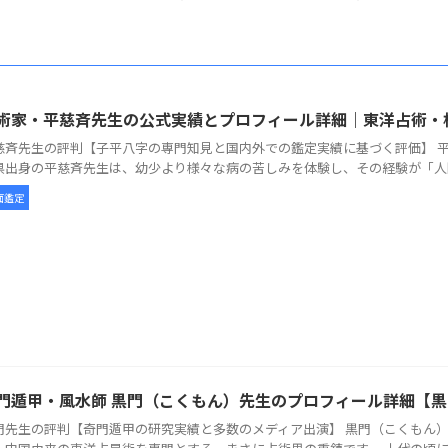
術家・平慈斉先生の公式実績とプロフィール詳細｜東洋占術・
慈斉先生の評判【子平八字の専門知見と国内外での鑑定実績に基づく評価】 平
県出身の平慈斉先生は、幼少より様々な病の苦しみを体験し、その経験が「人間の
面鑑定
門遁甲・風水師 黒門（こくもん）先生のプロフィール詳細【
門先生の評判【奇門遁甲の研究実績と多数のメディア出演】 黒門（こくもん）先