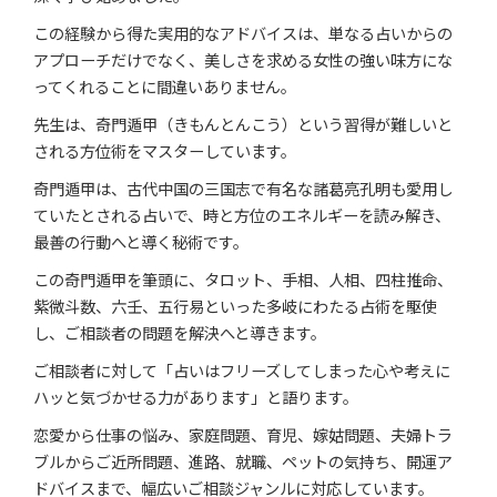
この経験から得た実用的なアドバイスは、単なる占いからの
アプローチだけでなく、美しさを求める女性の強い味方にな
ってくれることに間違いありません。
先生は、奇門遁甲（きもんとんこう）という習得が難しいと
される方位術をマスターしています。
奇門遁甲は、古代中国の三国志で有名な諸葛亮孔明も愛用し
ていたとされる占いで、時と方位のエネルギーを読み解き、
最善の行動へと導く秘術です。
この奇門遁甲を筆頭に、タロット、手相、人相、四柱推命、
紫微斗数、六壬、五行易といった多岐にわたる占術を駆使
し、ご相談者の問題を解決へと導きます。
ご相談者に対して「占いはフリーズしてしまった心や考えに
ハッと気づかせる力があります」と語ります。
恋愛から仕事の悩み、家庭問題、育児、嫁姑問題、夫婦トラ
ブルからご近所問題、進路、就職、ペットの気持ち、開運ア
ドバイスまで、幅広いご相談ジャンルに対応しています。