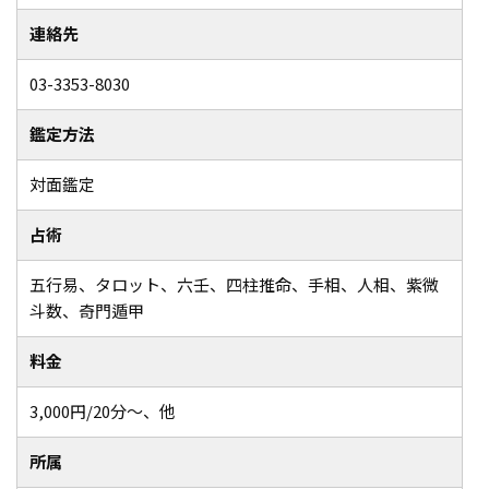
連絡先
03-3353-8030
鑑定方法
対面鑑定
占術
五行易、タロット、六壬、四柱推命、手相、人相、紫微
斗数、奇門遁甲
料金
3,000円/20分～、他
所属