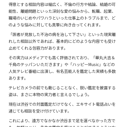
得意とする相談内容は幅広く、不倫の行方や結論、結婚の可
能性、離婚問題といった深刻な愛の悩みから、転職、起業、
職場のいじめやパワハラといった仕事上のトラブルまで、ど
のような悩みに対しても真摯に向き合ってくれます。
「医者が見放した不治の病を治して下さい」といった現実離
れした相談以外であれば、基本的にどのような内容でも受け
止めてくれる包容力があります。
その実力はメディアでも高く評価されており、「華丸大吉＆
千鳥のテッパンいただきます」や「ハッピーMusic」などの
人気テレビ番組に出演し、有名芸能人を鑑定した実績も多数
あります。
テレビカメラの前でも動じることなく、鋭い鑑定を披露する
姿は、まさに本物の実力者と言えるでしょう。
現在は渋谷での対面鑑定だけでなく、エキサイト電話占いを
通じても相談を受け付けています。
これにより、遠方でなかなか渋谷まで足を運べなかった方で