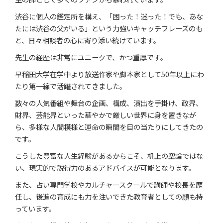
渋谷に個人の鑑定所を構え、「困った！迷った！でも、あな
たには渋谷の父がいる」という力強いキャッチフレーズのも
と、日々相談者の心に寄り添い続けています。
先生の経歴は非常にユニークで、かつ重厚です。
早稲田大学在学中より放送作家や脚本家として50年以上にわ
たり第一線で活躍されてきました。
数々の人気番組や舞台の企画、構成、演出を手掛け、政界、
財界、芸能界といった華やかで厳しい世界に身を置きなが
ら、多様な人間模様と運命の瞬間を目の当たりにしてきたの
です。
こうした豊富な人生経験があるからこそ、机上の空論ではな
い、現実的で説得力のあるアドバイスが可能となります。
また、占い専門学校やカルチャースクールで講師や校長を歴
任し、後進の育成にも力を注いできた教育者としての顔も持
っています。