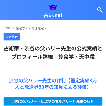
占い.net
HOME
>
鑑定方法
>
電話鑑定
>
電話鑑定
占術家・渋谷の父ハリー先生の公式実績と
プロフィール詳細｜算命学・天中殺
渋谷の父ハリー先生の評判【鑑定実績3万
人と放送界50年の知見による評価】
渋谷の父ハリー（しぶやのちちハリー）先生の紹介