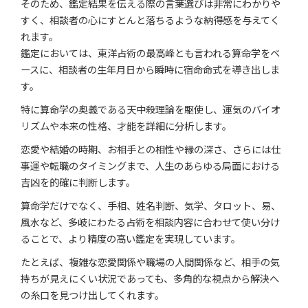
そのため、鑑定結果を伝える際の言葉選びは非常にわかりや
すく、相談者の心にすとんと落ちるような納得感を与えてく
れます。
鑑定においては、東洋占術の最高峰とも言われる算命学をベ
ースに、相談者の生年月日から瞬時に宿命命式を導き出しま
す。
特に算命学の奥義である天中殺理論を駆使し、運気のバイオ
リズムや本来の性格、才能を詳細に分析します。
恋愛や結婚の時期、お相手との相性や縁の深さ、さらには仕
事運や転職のタイミングまで、人生のあらゆる局面における
吉凶を的確に判断します。
算命学だけでなく、手相、姓名判断、気学、タロット、易、
風水など、多岐にわたる占術を相談内容に合わせて使い分け
ることで、より精度の高い鑑定を実現しています。
たとえば、複雑な恋愛関係や職場の人間関係など、相手の気
持ちが見えにくい状況であっても、多角的な視点から解決へ
の糸口を見つけ出してくれます。