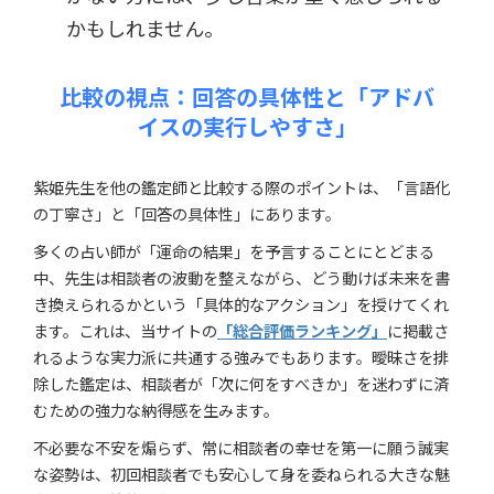
かもしれません。
比較の視点：回答の具体性と「アドバ
イスの実行しやすさ」
紫姫先生を他の鑑定師と比較する際のポイントは、「言語化
の丁寧さ」と「回答の具体性」にあります。
多くの占い師が「運命の結果」を予言することにとどまる
中、先生は相談者の波動を整えながら、どう動けば未来を書
き換えられるかという「具体的なアクション」を授けてくれ
ます。これは、当サイトの
「総合評価ランキング」
に掲載さ
れるような実力派に共通する強みでもあります。曖昧さを排
除した鑑定は、相談者が「次に何をすべきか」を迷わずに済
むための強力な納得感を生みます。
不必要な不安を煽らず、常に相談者の幸せを第一に願う誠実
な姿勢は、初回相談者でも安心して身を委ねられる大きな魅