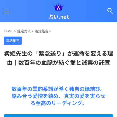
占い.net
HOME
>
鑑定方法
>
電話鑑定
>
電話鑑定
紫姫先生の「紫念送り」が運命を変える理
由｜数百年の血脈が紡ぐ愛と誠実の託宣
数百年の霊的系譜が導く独自の縁結び。
絡み合う愛憎を鎮め、真実の愛を実らせ
る至高のリーディング。