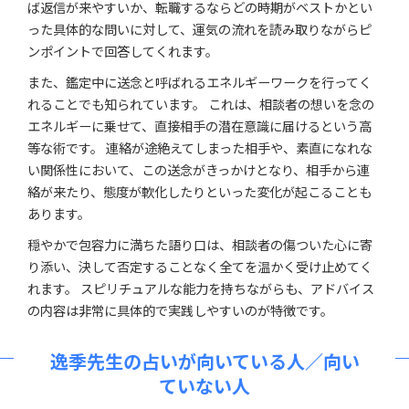
ば返信が来やすいか、転職するならどの時期がベストかとい
った具体的な問いに対して、運気の流れを読み取りながらピ
ンポイントで回答してくれます。
また、鑑定中に送念と呼ばれるエネルギーワークを行ってく
れることでも知られています。 これは、相談者の想いを念の
エネルギーに乗せて、直接相手の潜在意識に届けるという高
等な術です。 連絡が途絶えてしまった相手や、素直になれな
い関係性において、この送念がきっかけとなり、相手から連
絡が来たり、態度が軟化したりといった変化が起こることも
あります。
穏やかで包容力に満ちた語り口は、相談者の傷ついた心に寄
り添い、決して否定することなく全てを温かく受け止めてく
れます。 スピリチュアルな能力を持ちながらも、アドバイス
の内容は非常に具体的で実践しやすいのが特徴です。
逸季先生の占いが向いている人／向い
ていない人