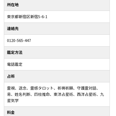
所在地
東京都新宿区新宿5-6-1
連絡先
0120-565-447
鑑定方法
電話鑑定
占術
霊視、送念、霊感タロット、祈祷祈願、守護霊対話、
易、姓名判断、四柱推命、東洋占星術、西洋占星術、九
星気学
料金