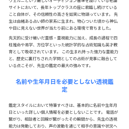
ヴェルニという厳しいオーディション基準を設けている老舗
サイトにおいて、長年トップクラスの座に君臨し続けている
こと自体が、その信頼性の高さを如実に物語っています。 先
生は由緒ある占い師の家系に生まれ、物心ついた頃から神仏
や目に見えない世界が当たり前にある環境で育ちました。
先天的に受け継いだ霊感・霊視能力に加え、成長の過程で四
柱推命や易学、方位学といった統計学的な占術知識も英才教
育として吸収されています。 この生まれ持った強力な霊能力
と、歴史に裏打ちされた学問としての占術が見事に融合して
いる点こそが、先生の鑑定の最大の強みです。
名前や生年月日を必要としない透視鑑
定
鑑定スタイルにおいて特筆すべきは、基本的に名前や生年月
日といった詳しい個人情報を必要としないことです。 電話が
繋がり、相談者と回線が繋がったその瞬間から、先生の透視
能力は発動しており、声の波動を通じて相手の意識や状況へ