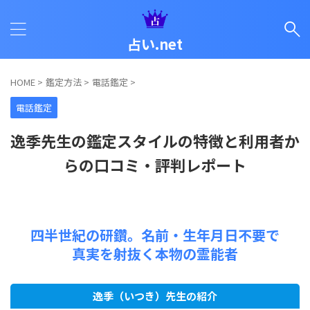
占い.net
HOME
>
鑑定方法
>
電話鑑定
>
電話鑑定
逸季先生の鑑定スタイルの特徴と利用者か
らの口コミ・評判レポート
四半世紀の研鑽。名前・生年月日不要で
真実を射抜く本物の霊能者
逸季（いつき）先生の紹介