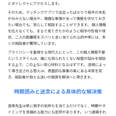
とダイレクトにアクセスします。
そのため、マッチングアプリで出会ったばかりで相手の本名
が分からない場合や、複雑な事情があって情報を伏せておき
たい場合でも、安心して相談することができます。 個人情報
を伝えなくても、まるで見てきたかのように相手の性格や現
状、二人の距離感をズバリと言い当てられる的中率には、多
くの相談者が驚愕しています。
プライバシーを重視する現代人にとって、この個人情報不要
というスタイルは、誰にも知られたくない秘密の悩みを相談
する上で、この上ない安心材料となるはずです。 透視によっ
て導き出される答えは、表面的な事象の奥にある本質を突
き、相談者が抱える迷いの根源を解消へと導きます。
時期読みと送念による具体的な解決策
逸季先生は単に相手の気持ちを当てるだけでなく、時期やタ
イミングを見極める能力にも定評があります。 いつ連絡すれ