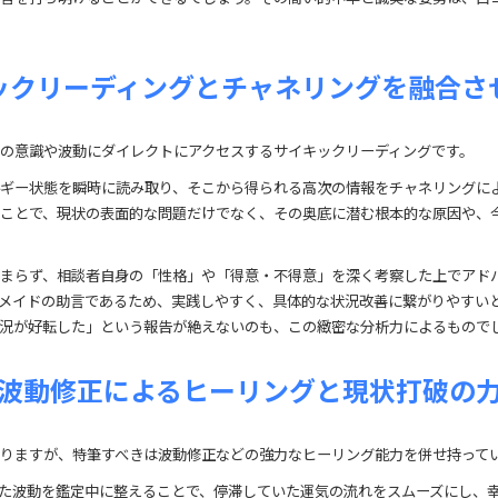
ックリーディングとチャネリングを融合さ
の意識や波動にダイレクトにアクセスするサイキックリーディングです。
ギー状態を瞬時に読み取り、そこから得られる高次の情報をチャネリングに
ことで、現状の表面的な問題だけでなく、その奥底に潜む根本的な原因や、
まらず、相談者自身の「性格」や「得意・不得意」を深く考察した上でアド
メイドの助言であるため、実践しやすく、具体的な状況改善に繋がりやすい
況が好転した」という報告が絶えないのも、この緻密な分析力によるもので
波動修正によるヒーリングと現状打破の
りますが、特筆すべきは波動修正などの強力なヒーリング能力を併せ持って
た波動を鑑定中に整えることで、停滞していた運気の流れをスムーズにし、