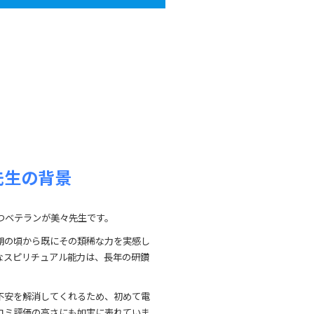
先生の背景
つベテランが美々先生です。
期の頃から既にその類稀な力を実感し
なスピリチュアル能力は、長年の研鑽
不安を解消してくれるため、初めて電
コミ評価の高さにも如実に表れていま