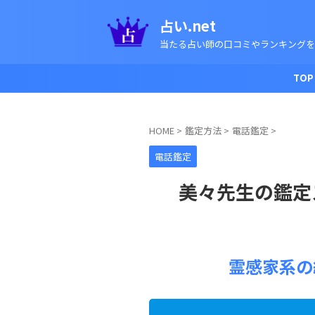
占い.net
当たる占い師の口コミやランキングを
TOP
HOME
>
鑑定方法
>
電話鑑定
>
電話鑑定
美々先生の鑑定
霊感家系の