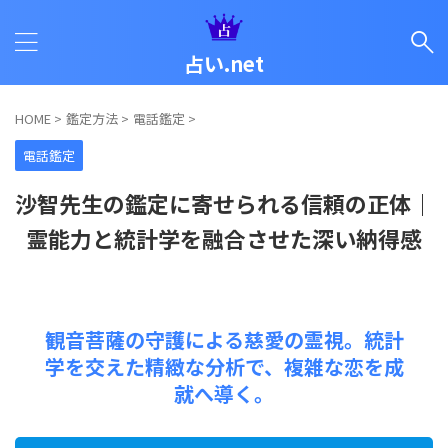
占い.net
HOME
>
鑑定方法
>
電話鑑定
>
電話鑑定
沙智先生の鑑定に寄せられる信頼の正体｜
霊能力と統計学を融合させた深い納得感
観音菩薩の守護による慈愛の霊視。統計
学を交えた精緻な分析で、複雑な恋を成
就へ導く。