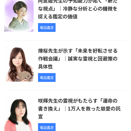
阿毘姫先生の予知能力が拓く「新た
な視点」｜冷静な分析と心の機微を
捉える鑑定の価値
電話鑑定
煉桜先生が示す「未来を好転させる
作戦会議」｜誠実な霊視と回避策の
具体性
電話鑑定
咲輝先生の霊視がもたらす「運命の
書き換え」｜1万人を救った慈愛の託
宣
電話鑑定