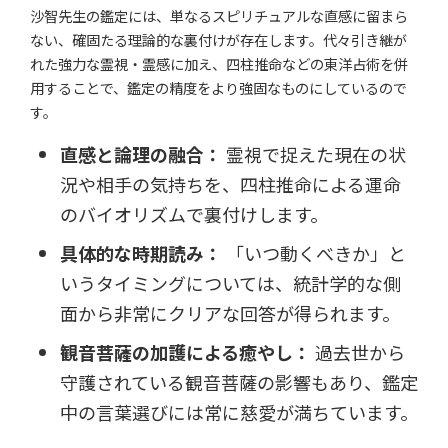
沙智先生の鑑定には、単なるスピリチュアルな直感に留まら
ない、確固たる理論的な裏付けが存在します。代々引き継が
れた強力な霊視・霊感に加え、四柱推命などの東洋占術を併
用することで、鑑定の精度をより強固なものにしているので
す。
直感と論理の融合：
霊視で捉えた現在の状
況や相手の気持ちを、四柱推命による運命
のバイオリズムで裏付けします。
具体的な時期読み：
「いつ動くべきか」と
いうタイミングについては、統計学的な側
面から非常にクリアな回答が得られます。
観音菩薩の加護による癒やし：
過去世から
守護されている観音菩薩の影響もあり、鑑定
中の言葉選びには常に慈愛が満ちています。