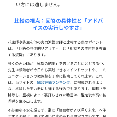
い方には適しません。
比較の視点：回答の具体性と「アドバ
イスの実行しやすさ」
花染輝咲先生を他の実力派鑑定師と比較する際のポイント
は、「回答の具体的リアリティ」と「相談者の主体性を尊重
する姿勢」にあります。
多くの占い師が「運勢の結果」を告げることにとどまる中、
先生は相談者が今日から実践できるマインドセットや、コミ
ュニケーションの微調整を丁寧に指南してくれます。これ
は、当サイトの
「総合評価ランキング」
に掲載されるよう
な、卓越した実力派に共通する強みでもあります。曖昧さを
排除し、霊視によって裏打ちされた助言は、鑑定後の高い納
得感を生み出します。
不必要な不安を煽らず、常に「相談者がより輝く未来」へ伴
走する姿勢は、現代の占いに求められる誠実さの証です。最