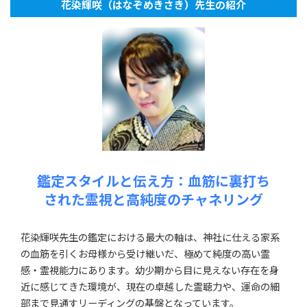
花染輝咲（はなぞめきさき）先生の紹介
鑑定スタイルと伝え方：血筋に裏打ち
された霊視と高純度のチャネリング
花染輝咲先生の鑑定における最大の軸は、神社に仕える家系
の血筋を引くお母様から受け継いだ、極めて純度の高い霊
感・霊視能力にあります。幼少期から目に見えない存在を身
近に感じてきた環境が、現在の卓越した霊聴力や、運命の細
部まで見通すリーディングの基盤となっています。