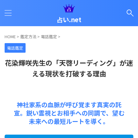
占い.net
HOME
>
鑑定方法
>
電話鑑定
>
電話鑑定
花染輝咲先生の「天啓リーディング」が迷
える現状を打破する理由
神社家系の血脈が呼び覚ます真実の託
宣。鋭い霊視とお相手への同調で、望む
未来への最短ルートを導く。