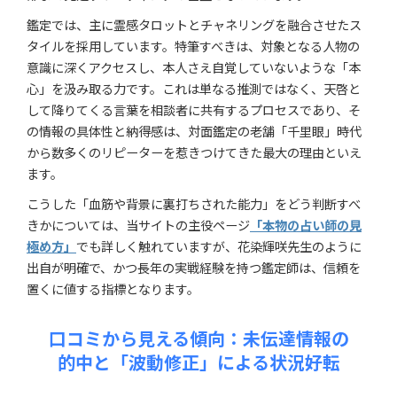
鑑定では、主に霊感タロットとチャネリングを融合させたス
タイルを採用しています。特筆すべきは、対象となる人物の
意識に深くアクセスし、本人さえ自覚していないような「本
心」を汲み取る力です。これは単なる推測ではなく、天啓と
して降りてくる言葉を相談者に共有するプロセスであり、そ
の情報の具体性と納得感は、対面鑑定の老舗「千里眼」時代
から数多くのリピーターを惹きつけてきた最大の理由といえ
ます。
こうした「血筋や背景に裏打ちされた能力」をどう判断すべ
きかについては、当サイトの主役ページ
「本物の占い師の見
極め方」
でも詳しく触れていますが、花染輝咲先生のように
出自が明確で、かつ長年の実戦経験を持つ鑑定師は、信頼を
置くに値する指標となります。
口コミから見える傾向：未伝達情報の
的中と「波動修正」による状況好転