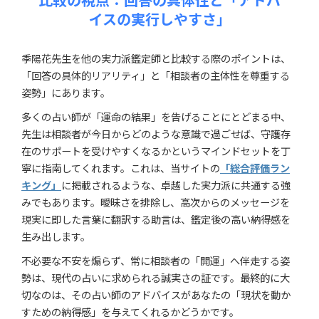
イスの実行しやすさ」
季陽花先生を他の実力派鑑定師と比較する際のポイントは、
「回答の具体的リアリティ」と「相談者の主体性を尊重する
姿勢」にあります。
多くの占い師が「運命の結果」を告げることにとどまる中、
先生は相談者が今日からどのような意識で過ごせば、守護存
在のサポートを受けやすくなるかというマインドセットを丁
寧に指南してくれます。これは、当サイトの
「総合評価ラン
キング」
に掲載されるような、卓越した実力派に共通する強
みでもあります。曖昧さを排除し、高次からのメッセージを
現実に即した言葉に翻訳する助言は、鑑定後の高い納得感を
生み出します。
不必要な不安を煽らず、常に相談者の「開運」へ伴走する姿
勢は、現代の占いに求められる誠実さの証です。最終的に大
切なのは、その占い師のアドバイスがあなたの「現状を動か
すための納得感」を与えてくれるかどうかです。