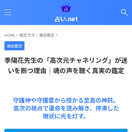
占い.net
HOME
>
鑑定方法
>
電話鑑定
>
電話鑑定
季陽花先生の「高次元チャネリング」が迷
いを断つ理由｜魂の声を聴く真実の鑑定
守護神や守護霊から授かる至高の神託。
高次の視点で運命を読み解き、停滞した
現状に光を灯す。