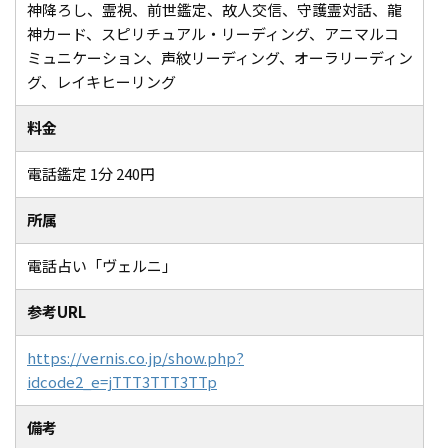
神降ろし、霊視、前世鑑定、故人交信、守護霊対話、龍
神カード、スピリチュアル・リーディング、アニマルコ
ミュニケーション、声紋リーディング、オーラリーディン
グ、レイキヒーリング
料金
電話鑑定 1分 240円
所属
電話占い「ヴェルニ」
参考URL
https://vernis.co.jp/show.php?
idcode2_e=jTTT3TTT3TTp
備考