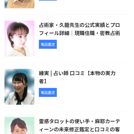
占術家・久龍先生の公式実績とプロ
フィール詳細｜現職住職・密教占術
電話鑑定
縁実 | 占い師 口コミ【本物の実力
者】
電話鑑定
霊感タロットの使い手・麻耶カーテ
ィーンの未来修正鑑定と口コミの客