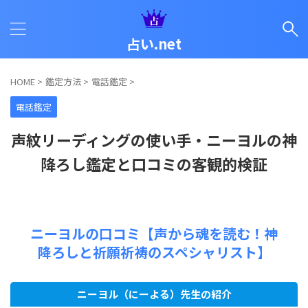
占い.net
HOME
>
鑑定方法
>
電話鑑定
>
電話鑑定
声紋リーディングの使い手・ニーヨルの神
降ろし鑑定と口コミの客観的検証
ニーヨルの口コミ【声から魂を読む！神
降ろしと祈願祈祷のスペシャリスト】
ニーヨル（にーよる）先生の紹介