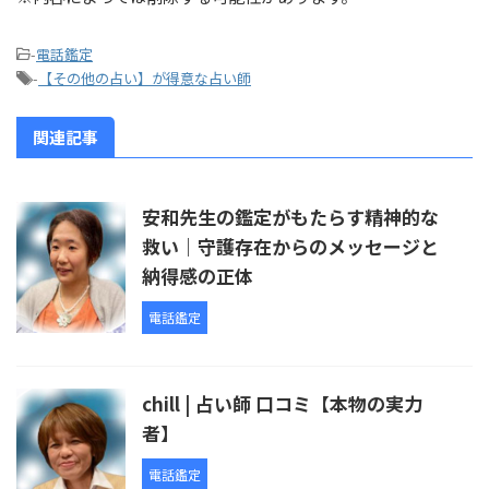
-
電話鑑定
-
【その他の占い】が得意な占い師
関連記事
安和先生の鑑定がもたらす精神的な
救い｜守護存在からのメッセージと
納得感の正体
電話鑑定
chill | 占い師 口コミ【本物の実力
者】
電話鑑定