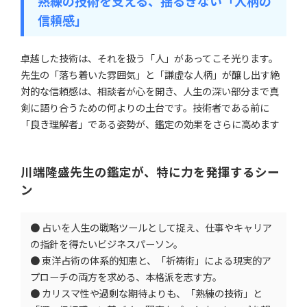
熟練の技術を支える、揺るぎない「人柄の
信頼感」
卓越した技術は、それを扱う「人」があってこそ光ります。
先生の「落ち着いた雰囲気」と「謙虚な人柄」が醸し出す絶
対的な信頼感は、相談者が心を開き、人生の深い部分まで真
剣に語り合うための何よりの土台です。技術者である前に
「良き理解者」である姿勢が、鑑定の効果をさらに高めます
川端隆盛先生の鑑定が、特に力を発揮するシー
ン
● 占いを人生の戦略ツールとして捉え、仕事やキャリア
の指針を得たいビジネスパーソン。
● 東洋占術の体系的知恵と、「祈祷術」による現実的ア
プローチの両方を求める、本格派を志す方。
● カリスマ性や過剰な期待よりも、「熟練の技術」と