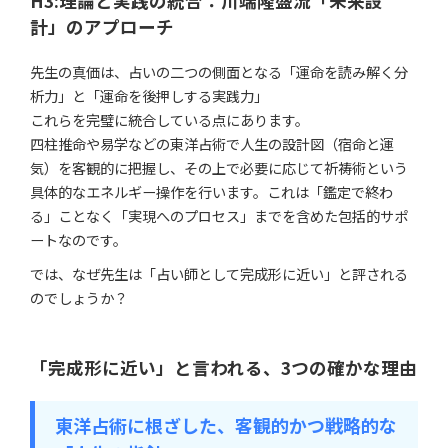
H3:理論と実践の統合：川端隆盛流「未来設
計」のアプローチ
先生の真価は、占いの二つの側面となる「運命を読み解く分
析力」と「運命を後押しする実践力」
これらを完璧に統合している点にあります。
四柱推命や易学などの東洋占術で人生の設計図（宿命と運
気）を客観的に把握し、その上で必要に応じて祈祷術という
具体的なエネルギー操作を行います。これは「鑑定で終わ
る」ことなく「実現へのプロセス」までを含めた包括的サポ
ートなのです。
では、なぜ先生は「占い師として完成形に近い」と評される
のでしょうか？
「完成形に近い」と言われる、3つの確かな理由
東洋占術に根ざした、客観的かつ戦略的な