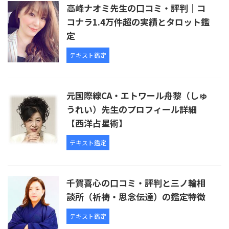
高峰ナオミ先生の口コミ・評判｜コ
コナラ1.4万件超の実績とタロット鑑
定
テキスト鑑定
元国際線CA・エトワール舟黎（しゅ
うれい）先生のプロフィール詳細
【西洋占星術】
テキスト鑑定
千賀喜心の口コミ・評判と三ノ輪相
談所（祈祷・思念伝達）の鑑定特徴
テキスト鑑定