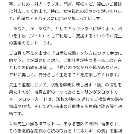
害、いじめ、対人トラブル、開運、移転など、幅広いご相談
に対応してくれます。特に、女性視点の細やかで鋭い切り口
と、的確なアドバイスには定評が集まっています。
「あなた」が「あなた」としてキラキラ幸せに輝くよう、占
いを手段（ツール）として利用し、支援するというのが先生
の鑑定のモットーです。
ご自身で答えを出せる「自律と成熟」を味方につけて幸せに
向かうことが重要だと語り、ご相談者が持つ唯一無二の存在
としての価値を理解し、世界とのつながりを確かめながら、
幸せに美しく、自分らしく生きることを応援してくれます。
先生の鑑定において、状況を鮮明に映し出す「鏡」の役割を
果たすのが、得意占術の一つである
ヒーリングタロット
で
す。 タロットカードは、78枚の絵札を通じてご相談者の潜在
意識や現状、そして近い未来の可能性を多角的に読み解く占
術です。
茉華先生が操るタロットは、単なる吉凶の判断に留まらず、
その象徴的な絵柄から読み取れる「エネルギーの質」を重視