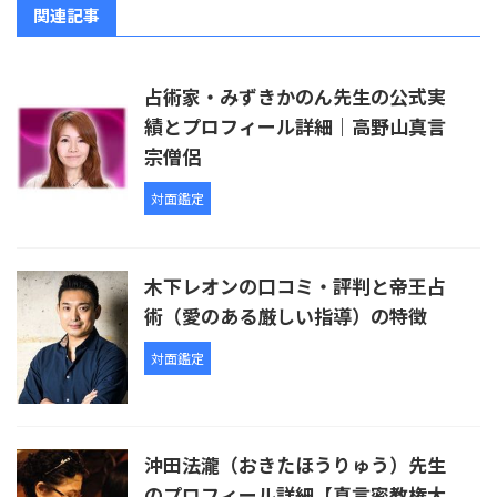
関連記事
占術家・みずきかのん先生の公式実
績とプロフィール詳細｜高野山真言
宗僧侶
対面鑑定
木下レオンの口コミ・評判と帝王占
術（愛のある厳しい指導）の特徴
対面鑑定
沖田法瀧（おきたほうりゅう）先生
のプロフィール詳細【真言密教権大