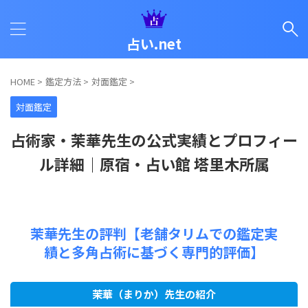
占い.net
HOME
>
鑑定方法
>
対面鑑定
>
対面鑑定
占術家・茉華先生の公式実績とプロフィー
ル詳細｜原宿・占い館 塔里木所属
茉華先生の評判【老舗タリムでの鑑定実
績と多角占術に基づく専門的評価】
茉華（まりか）先生の紹介