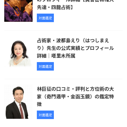
先達・四龍占術】
対面鑑定
占術家・波都島えり（はつしまえ
り）先生の公式実績とプロフィール
詳細｜塔里木所属
対面鑑定
林巨征の口コミ・評判と方位術の大
家（奇門遁甲・金函玉鏡）の鑑定特
徴
対面鑑定