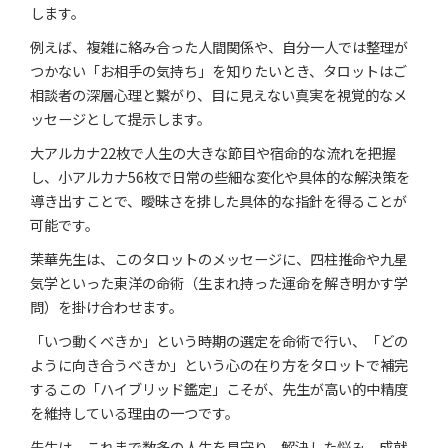
します。
例えば、複雑に絡み合った人間関係や、自分一人では整理が
つかない「お相手の気持ち」を知りたいとき、タロットはご
相談者の深層心理と繋がり、目に見えない真実を視覚的なメ
ッセージとして提示します。
大アルカナ22枚で人生の大きな節目や宿命的な流れを把握
し、小アルカナ56枚で日常の些細な変化や具体的な解決策を
導き出すことで、曖昧さを排した具体的な指針を得ることが
可能です。
茉華先生は、このタロットのメッセージに、四柱推命や九星
気学といった東洋の命術（生まれ持った運命を解き明かす学
問）を掛け合わせます。
「いつ動くべきか」という時期の選定を命術で行い、「どの
ように向き合うべきか」という心の在り方をタロットで補完
するこの「ハイブリッド鑑定」こそが、先生が高い的中精度
を維持している理由の一つです。
先生は、これまで数多の人生を見守り、解決した悩み、成就