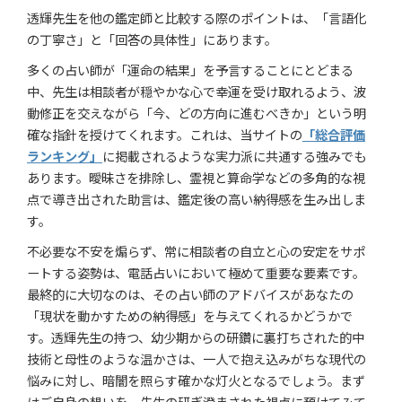
透輝先生を他の鑑定師と比較する際のポイントは、「言語化
の丁寧さ」と「回答の具体性」にあります。
多くの占い師が「運命の結果」を予言することにとどまる
中、先生は相談者が穏やかな心で幸運を受け取れるよう、波
動修正を交えながら「今、どの方向に進むべきか」という明
確な指針を授けてくれます。これは、当サイトの
「総合評価
ランキング」
に掲載されるような実力派に共通する強みでも
あります。曖昧さを排除し、霊視と算命学などの多角的な視
点で導き出された助言は、鑑定後の高い納得感を生み出しま
す。
不必要な不安を煽らず、常に相談者の自立と心の安定をサポ
ートする姿勢は、電話占いにおいて極めて重要な要素です。
最終的に大切なのは、その占い師のアドバイスがあなたの
「現状を動かすための納得感」を与えてくれるかどうかで
す。透輝先生の持つ、幼少期からの研鑽に裏打ちされた的中
技術と母性のような温かさは、一人で抱え込みがちな現代の
悩みに対し、暗闇を照らす確かな灯火となるでしょう。まず
はご自身の想いを、先生の研ぎ澄まされた視点に預けてみて