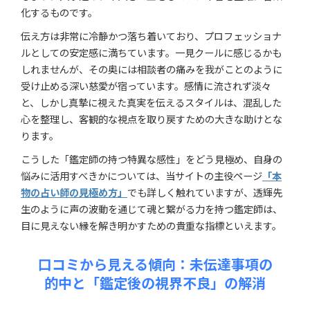
化するものです。
伝え方は非常に冷静かつ落ち着いており、プロフェッショナ
ルとしての安定感に満ちています。一見クールに感じるかも
しれませんが、その奥には相談者の痛みを我がことのように
受け止める深い慈愛が宿っています。感情に流されず淡々
と、しかし真摯に視えた真実を伝えるスタイルは、混乱した
心を整理し、客観的な視点を取り戻すための大きな助けとな
ります。
こうした「鑑定師の持つ特異な感性」をどう見極め、自身の
悩みに活用すべきかについては、当サイトの主役ページ
「本
物の占い師の見極め方」
でも詳しく触れていますが、透輝先
生のように声の波動を通じて魂と繋がる力を持つ鑑定師は、
目に見えない縁を解き明かすための貴重な指標といえます。
口コミから見える傾向：未伝達事項の
的中と「鑑定後の視界不良」の解消