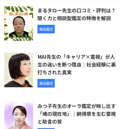
まるタロー先生の口コミ・評判は？
聞く力と相談型鑑定の特徴を解説
電話鑑定
MAI先生の「キャリア×霊視」が人
生の迷いを断つ理由｜社会経験に裏
打ちされた真実
電話鑑定
みつ子先生のオーラ鑑定が映し出す
「魂の現在地」｜納得感を生む霊視
と助言の質