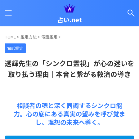
占い.net
HOME
>
鑑定方法
>
電話鑑定
>
電話鑑定
透輝先生の「シンクロ霊視」が心の迷いを
取り払う理由｜本音と繋がる救済の導き
相談者の魂と深く同調するシンクロ能
力。心の底にある真実の望みを呼び覚ま
し、理想の未来へ導く。