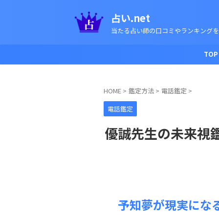
占い.net
当たる占い師の口コミやランキングを
TOP
HOME
>
鑑定方法
>
電話鑑定
>
電話鑑定
優誠先生の未来視
予知夢が現実にな