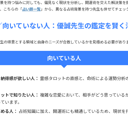
景を持つ悩みに対しても、偏見なく現状を分析し、開運術を交えた解決策を
、こちらの「
占い師一覧
」から、異なる占術背景を持つ先生も併せてチェッ
／向いていない人：優誠先生の鑑定を賢く
生の得意とする領域と自身のニーズが合致しているかを見極める必要があり
向いている人
な納得感が欲しい人：
霊感タロットの直感と、命術による運勢分析
セットで知りたい人：
複雑な恋愛において、相手がどう思っている
いています。
求める人：
占術知識に加え、開運術にも精通しているため、現状を