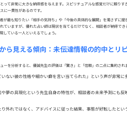
とって非常に大きな納得感を与えます。スピリチュアルな感覚だけに頼りす
スに一貫性があるのです。
者が最も知りたい「相手の気持ち」や「今後の具体的な展開」を濁さずに提
れていますが、優れた占い師は現状を当てるだけでなく、相談者が納得でき
現している一人といえるでしょう。
から見える傾向：未伝達情報の的中とリ
ューを分析すると、優誠先生の評価は「驚き」と「信頼」の二点に集約され
ていない彼の性格や細かい癖を言い当てられた」という声が非常に
知や夢の具現化という先生自身の特性が、相談者の未来予測にも反
たり外れではなく、アドバイスに従った結果、事態が好転したとい