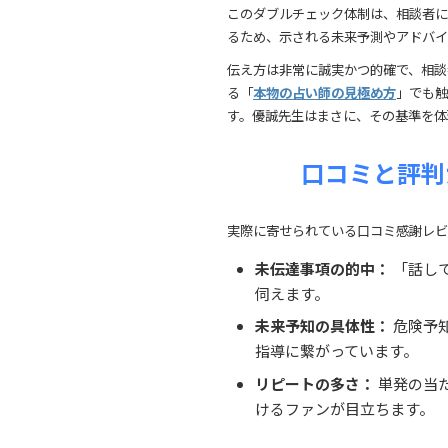
このダブルチェック体制は、相談者に
るため、示される未来予測やアドバイ
伝え方は非常に誠実かつ的確で、相談
る「
本物の占い師の見極め方
」でも触
す。優誠先生はまさに、その基準を体
口コミと評判
実際に寄せられている口コミ感謝レビ
未伝達事項の的中：
「話し
伺えます。
未来予知の具体性：
危険予
指導に繋がっています。
リピートの多さ：
単発の当
けるファンが目立ちます。