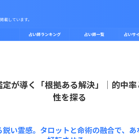
掲載しています。
占い師ランキング
占い師一覧
占いサ
鑑定が導く「根拠ある解決」｜的中率
性を探る
る鋭い霊感。タロットと命術の融合で、あ