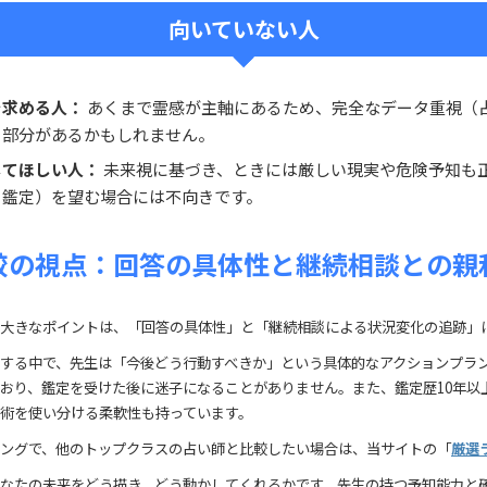
向いていない人
を求める人：
あくまで霊感が主軸にあるため、完全なデータ重視（
る部分があるかもしれません。
してほしい人：
未来視に基づき、ときには厳しい現実や危険予知も
る鑑定）を望む場合には不向きです。
較の視点：回答の具体性と継続相談との親
大きなポイントは、「回答の具体性」と「継続相談による状況変化の追跡」
する中で、先生は「今後どう行動すべきか」という具体的なアクションプラ
おり、鑑定を受けた後に迷子になることがありません。また、鑑定歴10年以
術を使い分ける柔軟性も持っています。
ングで、他のトップクラスの占い師と比較したい場合は、当サイトの「
厳選
なたの未来をどう描き、どう動かしてくれるかです。先生の持つ予知能力と