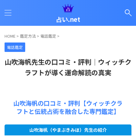
占い.net
HOME
>
鑑定方法
>
電話鑑定
>
電話鑑定
山吹海帆先生の口コミ・評判｜ウィッチク
ラフトが導く運命解読の真実
山吹海帆の口コミ・評判【ウィッチクラ
フトと伝統占術を融合した専門鑑定】
山吹海帆（やまぶきみほ）先生の紹介